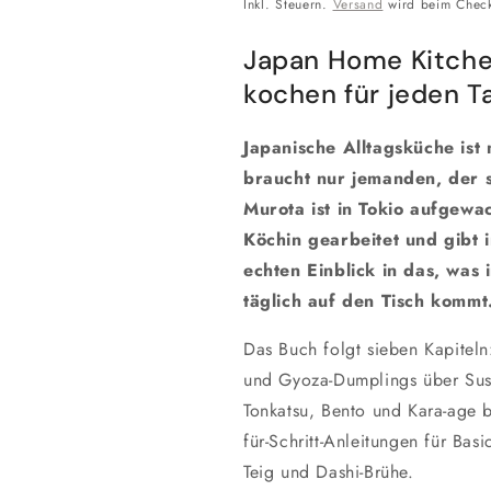
Preis
Inkl. Steuern.
Versand
wird beim Check
Japan Home Kitche
kochen für jeden T
Japanische Alltagsküche ist 
braucht nur jemanden, der s
Murota ist in Tokio aufgewac
Köchin gearbeitet und gibt 
echten Einblick in das, was
täglich auf den Tisch kommt
Das Buch folgt sieben Kapitel
und Gyoza-Dumplings über Sush
Tonkatsu, Bento und Kara-age bi
für-Schritt-Anleitungen für Bas
Teig und Dashi-Brühe.