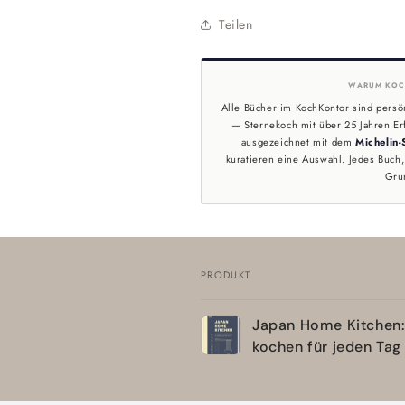
Teilen
WARUM KOC
Alle Bücher im KochKontor sind persö
— Sternekoch mit über 25 Jahren Er
ausgezeichnet mit dem
Michelin-
kuratieren eine Auswahl. Jedes Buch, 
Gru
PRODUKT
Dein
Japan Home Kitchen:
Warenkorb
kochen für jeden Tag
Wird
geladen ...