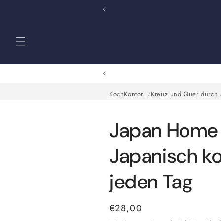
Direkt
zum
Inhalt
KochKontor
Kreuz und Quer durch 
Japan Home 
Japanisch ko
jeden Tag
Normaler
€28,00