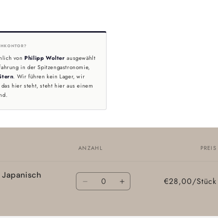
HKONTOR?
nlich von
Philipp Wolter
ausgewählt
fahrung in der Spitzengastronomie,
Stern
. Wir führen kein Lager, wir
das hier steht, steht hier aus einem
nd.
ANZAHL
PREIS
 Japanisch
Anzahl
€28,00/Stück
Verringere
Erhöhe
die
die
Menge
Menge
für
für