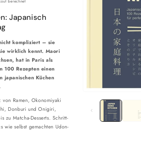
out berechnet
n: Japanisch
ag
nicht kompliziert – sie
ie wirklich kennt. Maori
hsen, hat in Paris als
in 100 Rezepten einen
 in japanischen Küchen
.
Medien
1
n: von Ramen, Okonomiyaki
in
i, Donburi und Onigiri,
Modal
öffnen
s zu Matcha-Desserts. Schritt-
ics wie selbst gemachten Udon-