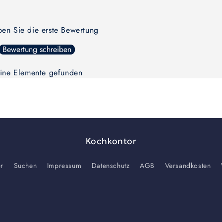
Default
Default
Title
Title
ben Sie die erste Bewertung
Bewertung schreiben
ine Elemente gefunden
Kochkontor
er
Suchen
Impressum
Datenschutz
AGB
Versandkosten