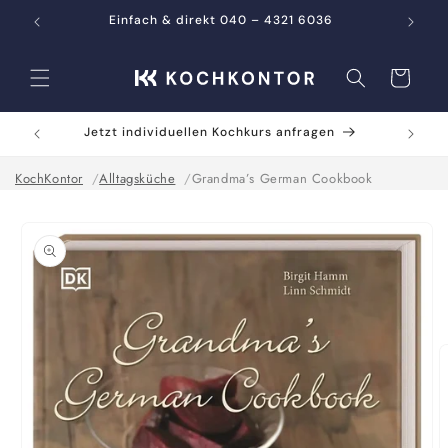
Direkt
zum
Einfach & direkt 040 – 4321 6036
Inhalt
Warenkorb
Jetzt individuellen Kochkurs anfragen
KochKontor
Alltagsküche
Grandma’s German Cookbook
oduktinformationen
ringen