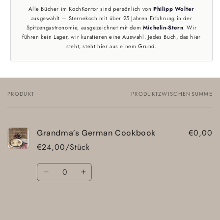
Alle Bücher im KochKontor sind persönlich von
Philipp Wolter
ausgewählt — Sternekoch mit über 25 Jahren Erfahrung in der
Spitzengastronomie, ausgezeichnet mit dem
Michelin-Stern
. Wir
führen kein Lager, wir kuratieren eine Auswahl. Jedes Buch, das hier
steht, steht hier aus einem Grund.
PRODUKT
PRODUKTZWISCHENSUMME
Dein
Warenkorb
€0,00
Grandma’s German Cookbook
€24,00/Stück
Anzahl
Verringere
Erhöhe
die
die
Menge
Menge
Wird
für
für
Default
Default