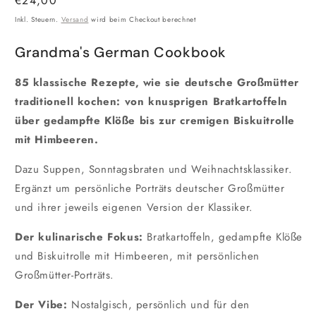
Normaler
€24,00
Preis
Inkl. Steuern.
Versand
wird beim Checkout berechnet
Grandma's German Cookbook
85 klassische Rezepte, wie sie deutsche Großmütter
traditionell kochen: von knusprigen Bratkartoffeln
über gedampfte Klöße bis zur cremigen Biskuitrolle
mit Himbeeren.
Dazu Suppen, Sonntagsbraten und Weihnachtsklassiker.
Ergänzt um persönliche Porträts deutscher Großmütter
und ihrer jeweils eigenen Version der Klassiker.
Der kulinarische Fokus:
Bratkartoffeln, gedampfte Klöße
und Biskuitrolle mit Himbeeren, mit persönlichen
Großmütter-Porträts.
Der Vibe:
Nostalgisch, persönlich und für den