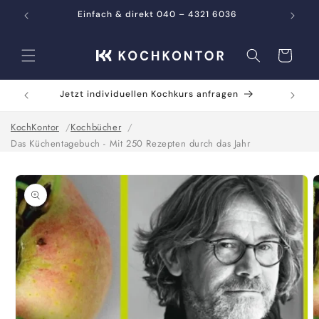
Direkt
zum
Einfach & direkt 040 – 4321 6036
Inhalt
Warenkorb
Jetzt individuellen Kochkurs anfragen
KochKontor
Kochbücher
Das Küchentagebuch - Mit 250 Rezepten durch das Jahr
oduktinformationen
ringen