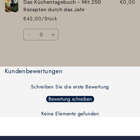
€0,00
Das Küchentagebuch - Mit 250
Rezepten durch das Jahr
€42,00/Stück
Anzahl
Verringere
Erhöhe
die
die
Menge
Menge
Wird
für
für
Default
Default
geladen ...
Kundenbewertungen
Title
Title
Schreiben Sie die erste Bewertung
Bewertung schreiben
Keine Elemente gefunden