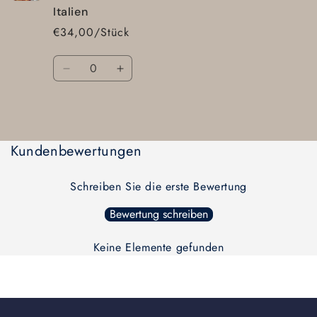
Italien
€34,00/Stück
Anzahl
Verringere
Erhöhe
die
die
Menge
Menge
Wird
für
für
Default
Default
geladen ...
Kundenbewertungen
Title
Title
Schreiben Sie die erste Bewertung
Bewertung schreiben
Keine Elemente gefunden