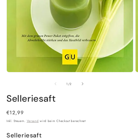
Medien
M
1
2
in
i
von
1
/
2
Modal
M
öffnen
ö
Selleriesaft
Normaler
€12,99
Preis
Inkl. Steuern.
Versand
wird beim Checkout berechnet
Selleriesaft