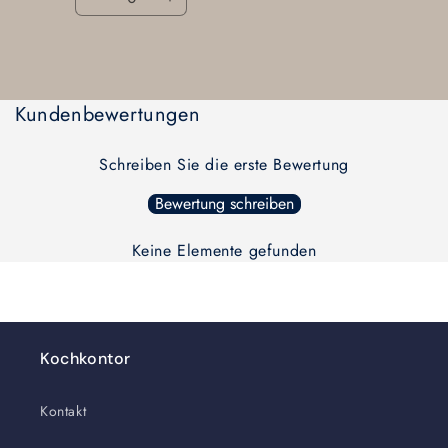
Verringere
Erhöhe
die
die
Menge
Menge
Wird
für
für
Default
Default
geladen ...
Kundenbewertungen
Title
Title
Schreiben Sie die erste Bewertung
Bewertung schreiben
Keine Elemente gefunden
Kochkontor
Kontakt