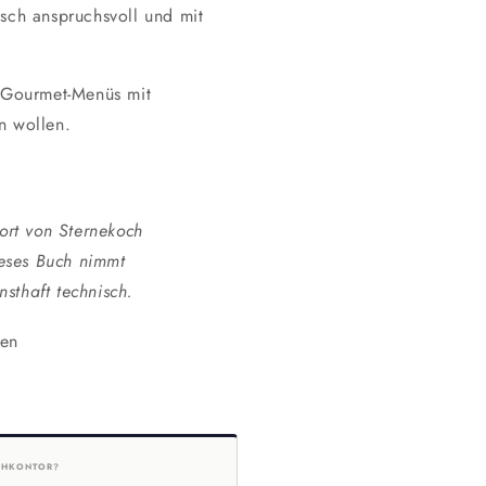
sch anspruchsvoll und mit
 Gourmet-Menüs mit
n wollen.
rt von Sternekoch
eses Buch nimmt
sthaft technisch.
gen
HKONTOR?