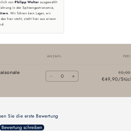
nlich von
Philipp Wolter
ausgewählt
fahrung in der Spitzengastronomie,
Stern
. Wir führen kein Lager, wir
das hier steht, steht hier aus einem
nd.
ANZAHL
PREI
Saisonale
Anzahl
€0,00
Verringere
Erhöhe
€49,90/Stüc
die
die
Menge
Menge
für
für
Default
Default
Title
Title
ben Sie die erste Bewertung
Bewertung schreiben