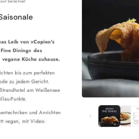
out berechnet
Saisonale
as Leib von »Copien's
 Fine Dining« das
 vegane Küche zuhause.
chten bis zum perfekten
ode zu jedem Gericht.
 Strandhotel am Weißensee
llau-Punkte.
Medien
1
in
entechniken und Anrichten
Modal
öffnen
tt vegan, mit Video-