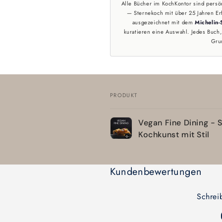
Alle Bücher im KochKontor sind persö
— Sternekoch mit über 25 Jahren Er
ausgezeichnet mit dem
Michelin-
kuratieren eine Auswahl. Jedes Buch, 
Gru
PRODUKT
Dein
Vegan Fine Dining - 
Warenkorb
Kochkunst mit Stil
Wird
geladen ...
Kundenbewertungen
Schrei