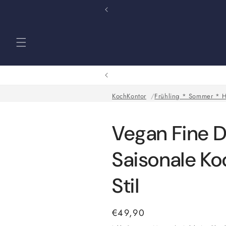
Direkt
zum
Inhalt
KochKontor
Frühling * Sommer * H
Vegan Fine D
Saisonale Ko
Stil
Normaler
€49,90