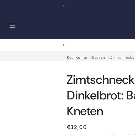
Direkt
zum
Inhalt
KochKontor
Backen
Zimtschnecke
Zimtschneck
Dinkelbrot: 
Kneten
Normaler
€32,00