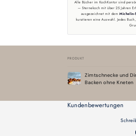
Alle Bücher im KochKontor sind persö
— Sternekoch mit über 25 Jahren Er
ausgezeichnet mit dem
Michelin-
kuratieren eine Auswahl. Jedes Buch, 
Gru
PRODUKT
Dein
Zimtschnecke und Din
Warenkorb
Backen ohne Kneten
Wird
geladen ...
Kundenbewertungen
Schrei