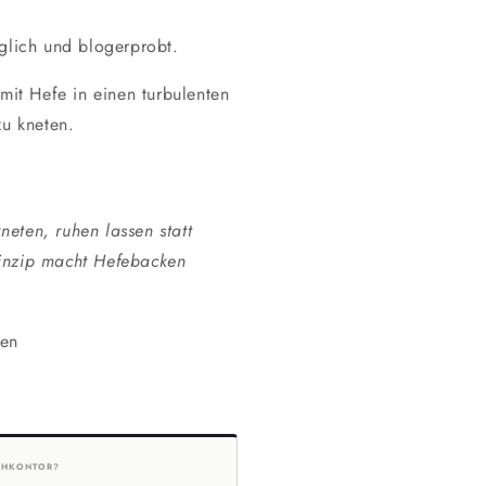
glich und blogerprobt.
mit Hefe in einen turbulenten
zu kneten.
neten, ruhen lassen statt
rinzip macht Hefebacken
gen
HKONTOR?