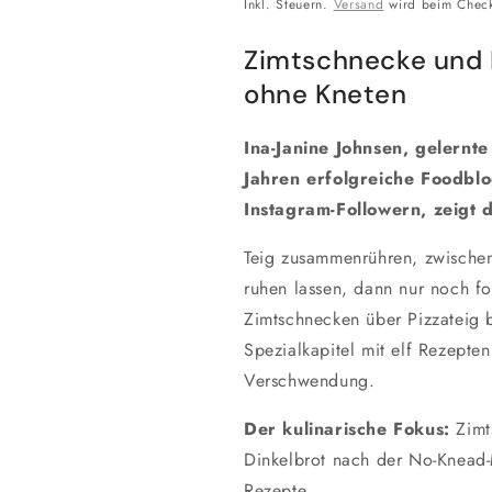
Preis
Inkl. Steuern.
Versand
wird beim Check
Zimtschnecke und 
ohne Kneten
Ina-Janine Johnsen, gelernt
Jahren erfolgreiche Foodbl
Instagram-Followern, zeigt
Teig zusammenrühren, zwische
ruhen lassen, dann nur noch 
Zimtschnecken über Pizzateig b
Spezialkapitel mit elf Rezepten
Verschwendung.
Der kulinarische Fokus:
Zimt
Dinkelbrot nach der No-Knead-
Rezepte.