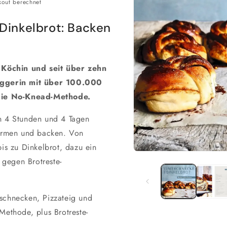
out berechnet
Dinkelbrot: Backen
e Köchin und seit über zehn
oggerin mit über 100.000
 die No-Knead-Methode.
n 4 Stunden und 4 Tagen
formen und backen. Von
is zu Dinkelbrot, dazu ein
Medien
 gegen Brotreste-
1
in
Modal
öffnen
schnecken, Pizzateig und
Methode, plus Brotreste-