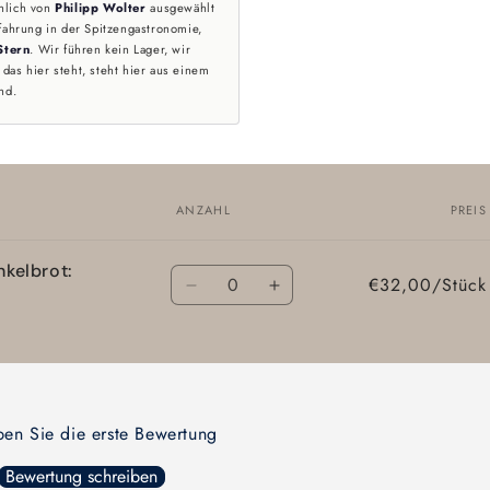
nlich von
Philipp Wolter
ausgewählt
fahrung in der Spitzengastronomie,
Stern
. Wir führen kein Lager, wir
das hier steht, steht hier aus einem
nd.
ANZAHL
PREIS
kelbrot:
Anzahl
€32,00/Stück
Verringere
Erhöhe
die
die
Menge
Menge
für
für
Default
Default
Title
Title
ben Sie die erste Bewertung
Bewertung schreiben