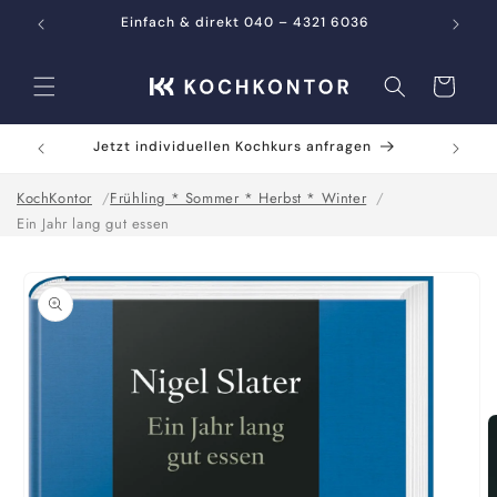
Direkt
zum
Einfach & direkt 040 – 4321 6036
Inhalt
Warenkorb
Jetzt individuellen Kochkurs anfragen
KochKontor
Frühling * Sommer * Herbst * Winter
Ein Jahr lang gut essen
oduktinformationen
ringen