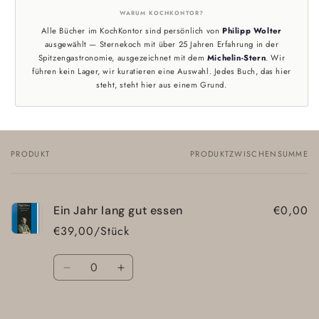
WARUM KOCHKONTOR?
Alle Bücher im KochKontor sind persönlich von
Philipp Wolter
ausgewählt — Sternekoch mit über 25 Jahren Erfahrung in der
Spitzengastronomie, ausgezeichnet mit dem
Michelin-Stern
. Wir
führen kein Lager, wir kuratieren eine Auswahl. Jedes Buch, das hier
steht, steht hier aus einem Grund.
PRODUKT
PRODUKTZWISCHENSUMME
Dein
Warenkorb
€0,00
Ein Jahr lang gut essen
€39,00/Stück
Anzahl
Verringere
Erhöhe
die
die
Menge
Menge
für
für