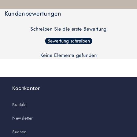
Wird
Default
Default
geladen ...
Kundenbewertungen
Title
Title
Schreiben Sie die erste Bewertung
Bewertung schreiben
Keine Elemente gefunden
Kochkontor
Kontakt
Newsletter
Suchen