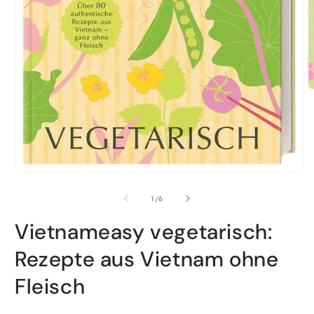
M
2
i
M
ö
Medien
1
in
von
1
/
6
Modal
öffnen
Vietnameasy vegetarisch:
Rezepte aus Vietnam ohne
Fleisch