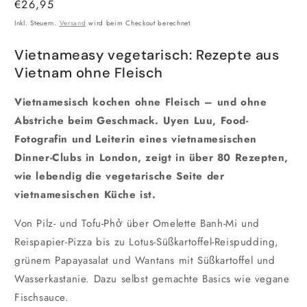
Normaler
€26,95
Preis
Inkl. Steuern.
Versand
wird beim Checkout berechnet
Vietnameasy vegetarisch: Rezepte aus
Vietnam ohne Fleisch
Vietnamesisch kochen ohne Fleisch – und ohne
Abstriche beim Geschmack. Uyen Luu, Food-
Fotografin und Leiterin eines vietnamesischen
Dinner-Clubs in London, zeigt in über 80 Rezepten,
wie lebendig die vegetarische Seite der
vietnamesischen Küche ist.
Von Pilz- und Tofu-Phở über Omelette Banh-Mi und
Reispapier-Pizza bis zu Lotus-Süßkartoffel-Reispudding,
grünem Papayasalat und Wantans mit Süßkartoffel und
Wasserkastanie. Dazu selbst gemachte Basics wie vegane
Fischsauce.