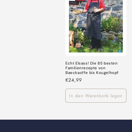
o
r
i
e
Echt Elsass! Die 85 besten
:
Familienrezepte von
Baeckaoffe bis Kougelhopf
Normaler
€24,99
Preis
In den Warenkorb legen