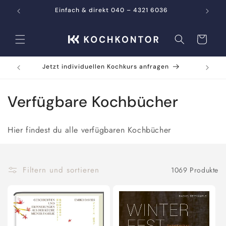
Direkt
zum
Einfach & direkt 040 – 4321 6036
Inhalt
Warenkorb
Jetzt individuellen Kochkurs anfragen
K
Verfügbare Kochbücher
a
Hier findest du alle verfügbaren Kochbücher
t
e
Filtern und sortieren
1069 Produkte
g
o
r