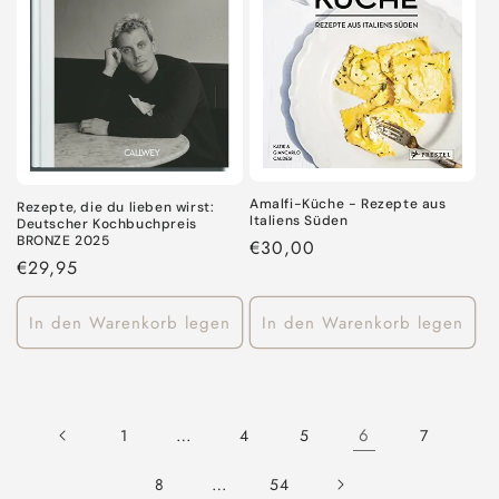
Amalfi-Küche - Rezepte aus
Rezepte, die du lieben wirst:
Italiens Süden
Deutscher Kochbuchpreis
BRONZE 2025
Normaler
€30,00
Normaler
€29,95
Preis
Preis
In den Warenkorb legen
In den Warenkorb legen
…
6
1
4
5
7
…
8
54