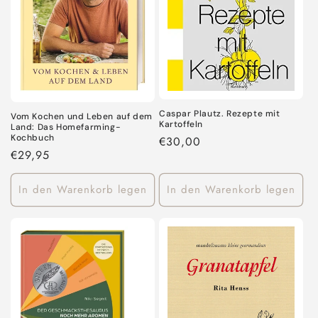
Caspar Plautz. Rezepte mit
Vom Kochen und Leben auf dem
Kartoffeln
Land: Das Homefarming-
Kochbuch
Normaler
€30,00
Normaler
€29,95
Preis
Preis
In den Warenkorb legen
In den Warenkorb legen