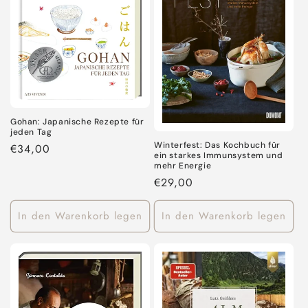
i
e
:
Gohan: Japanische Rezepte für
jeden Tag
Winterfest: Das Kochbuch für
Normaler
€34,00
ein starkes Immunsystem und
Preis
mehr Energie
Normaler
€29,00
Preis
In den Warenkorb legen
In den Warenkorb legen