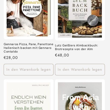
Gennaros Pizza, Pane, Panettone
Lutz Geißlers Almbackbuch:
Italienisch backen mit Gennaro
Brotrezepte von der Alm
Contaldo
Normaler
€48,00
Normaler
€28,00
Preis
Preis
In den Warenkorb legen
In den Warenkorb legen