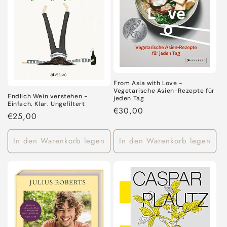
From Asia with Love -
Vegetarische Asien-Rezepte für
Endlich Wein verstehen -
jeden Tag
Einfach. Klar. Ungefiltert
Normaler
€30,00
Normaler
€25,00
Preis
Preis
In den Warenkorb legen
In den Warenkorb legen