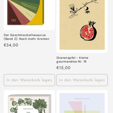
Der Geschmacksthesaurus
(Band 2): Noch mehr Aromen
Normaler
€34,00
Preis
Granatapfel - kleine
gourmandise Nr. 19
Normaler
€15,00
Preis
In den Warenkorb legen
In den Warenkorb legen