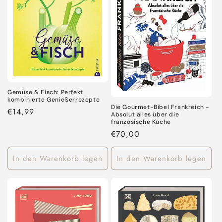
Gemüse & Fisch: Perfekt
kombinierte Genießerrezepte
Die Gourmet-Bibel Frankreich -
Normaler
€14,99
Absolut alles über die
Preis
französische Küche
Normaler
€70,00
Preis
In den Warenkorb legen
In den Warenkorb legen