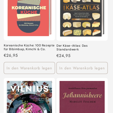
Koreanische Küche: 100 Rezepte
Der Käse-Atlas: Das
für Bibimbap, Kimchi & Co.
Standardwerk
Normaler
€26,95
Normaler
€24,95
Preis
Preis
In den Warenkorb legen
In den Warenkorb legen