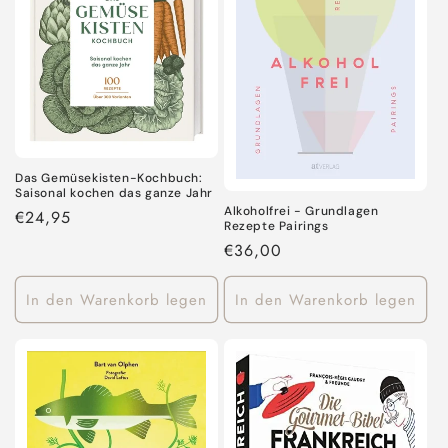
Das Gemüsekisten-Kochbuch:
Saisonal kochen das ganze Jahr
Alkoholfrei - Grundlagen
Normaler
€24,95
Rezepte Pairings
Preis
Normaler
€36,00
Preis
In den Warenkorb legen
In den Warenkorb legen