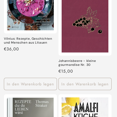
Vilnius: Rezepte, Geschichten
und Menschen aus Litauen
Normaler
€36,00
Preis
Johannisbeere - kleine
gourmandise Nr. 30
Normaler
€15,00
Preis
In den Warenkorb legen
In den Warenkorb legen