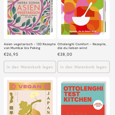
Ottolenghi Comfort - Rezepte,
Asien vegetarisch - 120 Rezepte
die du lieben wirst
von Mumbai bis Peking
Normaler
€38,00
Normaler
€26,95
Preis
Preis
In den Warenkorb legen
In den Warenkorb legen