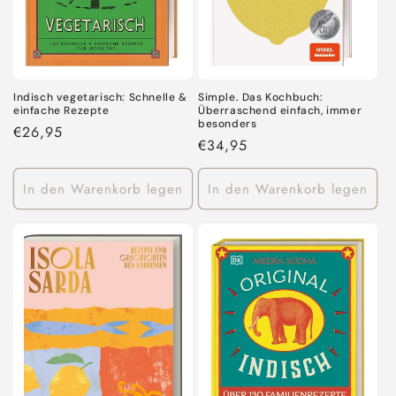
Indisch vegetarisch: Schnelle &
Simple. Das Kochbuch:
einfache Rezepte
Überraschend einfach, immer
besonders
Normaler
€26,95
Normaler
€34,95
Preis
Preis
In den Warenkorb legen
In den Warenkorb legen