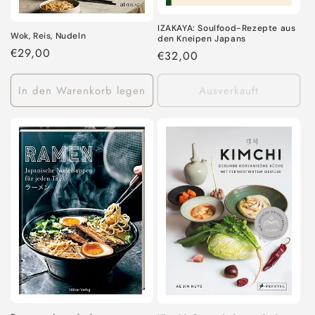
IZAKAYA: Soulfood-Rezepte aus
Wok, Reis, Nudeln
den Kneipen Japans
Normaler
€29,00
Normaler
€32,00
Preis
Preis
In den Warenkorb legen
Ausverkauft