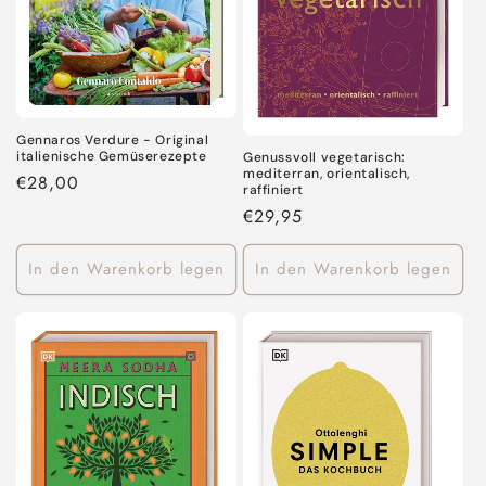
Gennaros Verdure - Original
italienische Gemüserezepte
Genussvoll vegetarisch:
mediterran, orientalisch,
Normaler
€28,00
raffiniert
Preis
Normaler
€29,95
Preis
In den Warenkorb legen
In den Warenkorb legen