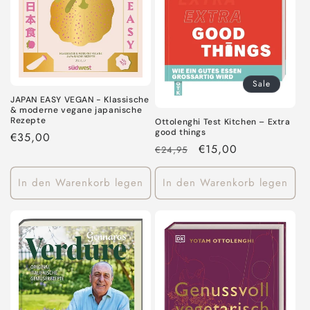
Sale
JAPAN EASY VEGAN - Klassische
& moderne vegane japanische
Rezepte
Ottolenghi Test Kitchen – Extra
good things
Normaler
€35,00
Normaler
Verkaufspreis
€15,00
€24,95
Preis
Preis
In den Warenkorb legen
In den Warenkorb legen