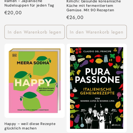
Ramen - Japanische
Kimchi: Gesunde koreanische
Nudelsuppen für jeden Tag
Küche mit fermentiertem
Gemüse. Mit 90 Rezepten
Normaler
€20,00
Normaler
€26,00
Preis
Preis
In den Warenkorb legen
In den Warenkorb legen
Happy – weil diese Rezepte
glücklich machen