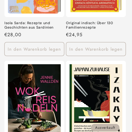
Isola Sarda: Rezepte und
Original indisch: Über 130
Geschichten aus Sardinien
Familienrezepte
Normaler
€28,00
Normaler
€24,95
Preis
Preis
In den Warenkorb legen
In den Warenkorb legen
Ausverkauft