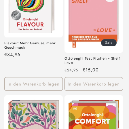
i
e
:
Sale
Flavour: Mehr Gemüse, mehr
Geschmack
Normaler
€34,95
Ottolenghi Test Kitchen - Shelf
Preis
Love
Normaler
Verkaufspreis
€15,00
€24,95
Preis
In den Warenkorb legen
In den Warenkorb legen