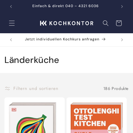
Direkt
zum
Einfach & direkt 040 – 4321 6036
Inhalt
Warenkorb
Jetzt individuellen Kochkurs anfragen
K
Länderküche
a
t
Filtern und sortieren
186 Produkte
e
g
o
r